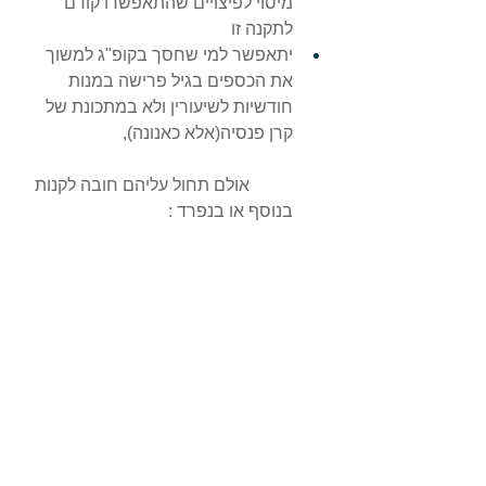
מיסוי לפיצויים שהתאפשרו קודם 
לתקנה זו 
יתאפשר למי שחסך בקופ"ג למשוך 
את הכספים בגיל פרישה במנות 
חודשיות לשיעורין ולא במתכונת של 
קרן פנסיה(אלא כאנונה),
	אולם תחול עליהם חובה לקנות 
בנוסף או בנפרד :
	"ביטוח לאריכות ימים"-(מוצר 
שעדיין לא קיים),וזאת כדי להבטיח 
כיסוי ביטוחי למצב שבו החוסך ימשוך 
את כל כספי החיסכון שנצבר אבל 
האריך חיים מעבר לסכום הצבור.
9. 
החלת תקנון אחיד
   בקרנות הפנסיה החדשות, משמעותו –