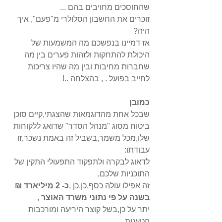
שהחוסכים מחויבים בהם ... 
זוכרים את החשבון הסלולרי מ"פעם", איך 
היה? 
אז דמיינו בנפשכם מה המשמעות של 
היכולת להתחקות ולזהות פערים בין מה 
שחברות מחיבות ובין מה שהיו צריכות 
לחייב בפועל . , בהצלחה ..!
כמובן
שבכל אחת מהדוגמאות שהצגתי,קיים סוכן 
ביטוח מסוג "מנהל הסדר" שדואג ללקוחות 
שלו,מכל משמר,בשביל זה באמת נשכר,זו 
עבודתו:
לדאוג לבקרה ולתפקוד התפעולי התקין של 
התוכניות שלכם,
זה אפילו עולה כסף,כן,כן ,
כ- 2 מיליארד ₪ 
בשנה על פי נתוני משרד האוצר 
, 
יתר על כן,בשל קוצר היריעה ומורכבות 
הטענות ,