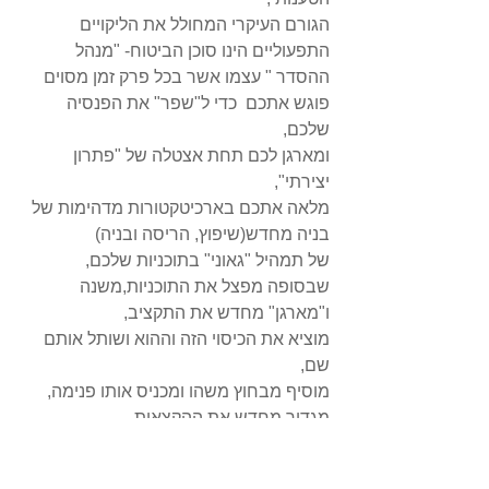
הגורם העיקרי המחולל את הליקויים 
התפעוליים הינו סוכן הביטוח- "מנהל 
ההסדר " עצמו אשר בכל פרק זמן מסוים 
פוגש אתכם  כדי ל"שפר" את הפנסיה 
שלכם, 
ומארגן לכם תחת אצטלה של "פתרון 
יצירתי",  
מלאה אתכם בארכיטקטורות מדהימות של 
בניה מחדש(שיפוץ, הריסה ובניה) 
של תמהיל "גאוני" בתוכניות שלכם,  
שבסופה מפצל את התוכניות,משנה 
ו"מארגן" מחדש את התקציב, 
מוציא את הכיסוי הזה וההוא ושותל אותם 
שם, 
מוסיף מבחוץ משהו ומכניס אותו פנימה, 
מגדיר מחדש את ההקצאות 
ועוד כהנה וכהנה מושגים ואירועים שגורמים 
לכם סבל רק מלנסות להקשיב 