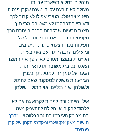
מנהלים במלוא תפארת ערוותו.
מעולם לא הובעה על ידי טענה שקרן פנסיה 
היא מוצר אולטימטיבי,אפילו לא קרוב לכך, 
ודעותיי התפרסמו לא מעט בפומבי תוך 
הצגת הבעיות שבקרנות הפנסיה,יתרה מכך 
תקפתי בחריפות את דרכי הטיפול של 
הפיקוח בכך והצעתי פתרונות ישימים 
ומועילים הרבה יותר, עם זאת בעיות 
הקיימות במוצר מסוים לא הופך את המוצר 
האלטרנטיבי למשובח או כדאי יותר .
הגעה על סמך זה  למסקנתך בעניין 
הגירעונות משולה למסקנה שאם לחתול 
ולשולחן יש 4 רגליים, אזי חתול = שולחן
אילו  היית טורח לפחות לקרוא גם אם לא  
ללמוד לחקור ואו חלילה להתעמק מעט 
בחומר מקצועי כמו בחוזר הרלוונטי : 
 "דרך 
חישוב מאזן אקטוארי ומקדמי תקנון של קרן 
פנסיה"