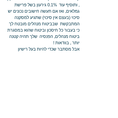
, ותוסיף עוד  0.1% גירעון בשל פרישת 
גמלאים, ואז אם תעשה חישובים נכונים יש 
סיכוי (בעצם אין סיכוי) שתגיע למסקנה 
המתבקשת  שבביטוח מנהלים מובטח לך 
כי בעבור כל חיסכון וביטוח שהוא במסגרת 
ביטוח מנהלים, הפנסיה  שלך תהיה קטנה 
יותר , בוודאות !   
אבל מסתבר שכדי להיות בעל רישיון 
לעיסוק בפנסיה  אין צורך אפילו ברמה 
מקצועית מינימלית,מספיק שתהיה,מוכרן 
קטן,דמגוג בינוני ושרלטן גדול