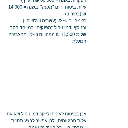
הפקדות בשנה = 60,000 ₪ (לערך)
עלות ביטוח חיים "מפנק"  בשנה = 14,000 
₪ (בקירוב)
כלומר : כ- 23% (עשרים ושלושה !)
ובנוסף :דמי ניהול "מפנקים" במיוחד בסך 
של כ: 11,500 ₪ המהווים כ-1% מהצבירה 
הכוללת
אכן בביטוח לא ניתן לייקר דמי ניהול ולא את 
עלות הביטוחים, ולכן אפשר לבצע תחזית 
"יציבה" ,כן... ברור ועל זה נאמר :