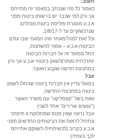
חשוב:
כאמור כל מה שנכתב במאמר זה מתייחס 
אך ורק למי שכבר יש ברשותו ביטוח מפני 
א.כ.ע מסגרת פוליסת ביטוח מנהלים 
שנרכש/קיים עד ל-1/8/17, 
וכל זאת למה?מאחר וזהו המועד שבו עולם 
הביטוח א.כ.ע – אמור להשתנות, 
החל ממועד זה על חברות הביטוח 
יותר(יהיה מותר)לשווק ביטוחי א.כ.ע אך ורק 
במתכונת חדשה שקבע האוצר.
אבל
בפועל עדיין אין חברות ביטוח שהחלו לשווק 
ביטוח במתכונת החדשה, 
וזאת בשל "קונפליקט" עם משרד האוצר 
("עושים שרירים" אחד לשני) 
אבל נראה שאין מנוס שמחלוקת זו תיפתר 
ונתחיל לראות את הביטוחים החדשים מפני 
א.כ.ע בקרוב (לכשיתחילו לשווקם אתייחס 
לכך בעתיד)