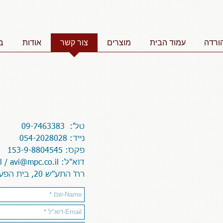
ורדה
עמוד הבית
מוצרים
צור קשר
אודות
ב
טל': 09-7463383
נייד: 054-2028028
פקס: 153-9-8804545
דוא"ל:
avi@mpc.co.il
/
l
רח' התע"ש 20, בית הפעמון, כפר סבא