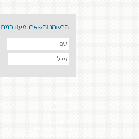
הרשמו והשארו מעודכנים
צרו קשר
info@mpc.co.il
avi@mpc.co.il
טל':
09-7463383
נייד: 054-2028028
פקס:153-9-8804545
רח' התע"ש 20, בית הפעמון, כפר