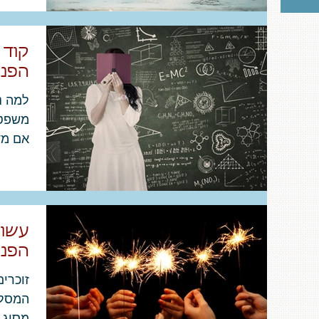
קוד 
הפנס
למה נ
משפטי
אם מד
הופך ל
עשו 
הפנס
המסלו
מסוג "