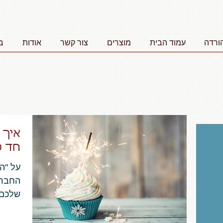
ורדה
עמוד הבית
מוצרים
צור קשר
אודות
ב
איך 
חד פ
על "ה
החברו
שלכם,
זה לט