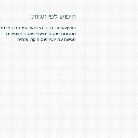
חיפוש לפי תגיות:
vprau
איחוד קרנו
דמי ניהול
הפחתת דמי ניהו
חסכונות פנסיוניים
יעוץ פנסיוני
מעסיקים
פגישה עם יועץ פנסיוני
קרן פנסיה
צרו קשר
info@mpc.co.il
avi@mpc.co.il
טל':
09-7463383
נייד: 054-2028028
פקס:153-9-8804545
רח' התע"ש 20, בית הפעמון, כפר
סבא