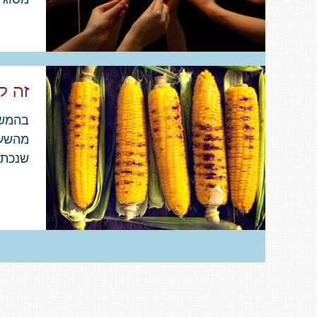
אמרו 
זה ל
בהמשך
מהשעב
שנכתב
לטובה
ושם...