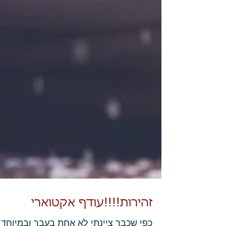
זהירות!!!!עודף אקטוארי